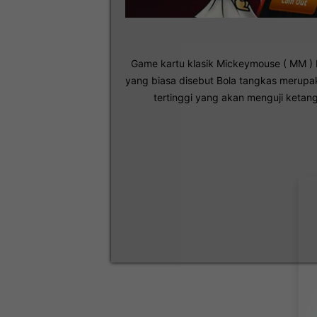
Game kartu klasik Mickeymouse ( MM ) 
yang biasa disebut Bola tangkas merupak
tertinggi yang akan menguji keta