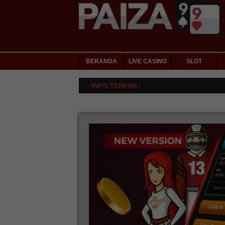
BERANDA
LIVE CASINO
SLOT
INFO TERKINI :