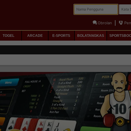
Obrolan
Pen
TOGEL
ARCADE
E-SPORTS
BOLATANGKAS
SPORTSBO