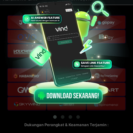
Cara Pembayaran:
Partner Kami:
Dukungan Perangkat & Keamanan Terjamin :