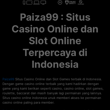
Paiza99 : Situs
Casino Online dan
Slot Online
Terpercaya di
Indonesia
Paiza99
Situs Casino Online dan Slot Games terbaik di Indonesia.
Dengan game casino online terbaik yang kami hadirkan dengan
game yang kami berikan seperti casino, casino online, slot games,
roulette, baccarat dan masih banyak lagi permainan yang lainnya.
Situs casino online indonesia unuk memberi akses ke permainan
casino online paling para member.