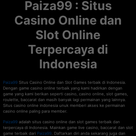
Paiza99 : Situs
Casino Online dan
Slot Online
Terpercaya di
Indonesia
Paiza99
Situs Casino Online dan Slot Games terbaik di Indonesia.
Dengan game casino online terbaik yang kami hadirkan dengan
game yang kami berikan seperti casino, casino online, slot games,
roulette, baccarat dan masih banyak lagi permainan yang lainnya.
Situs casino online indonesia unuk memberi akses ke permainan
casino online paling para member.
Paiza99
adalah situs casino online dan slot games terbaik dan
terpercaya di Indonesia. Mainkan game live casino, baccarat dan slot
game terbaik dari
Paiza99
. Daftarkan diri anda sekarang juga dan