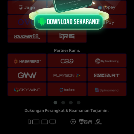
Partner Kami:
Dukungan Perangkat & Keamanan Terjamin :