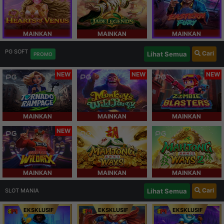
MAINKAN
MAINKAN
MAINKAN
PG SOFT
Cari
Lihat Semua
PROMO
NEW
NEW
NEW
MAINKAN
MAINKAN
MAINKAN
NEW
MAINKAN
MAINKAN
MAINKAN
Cari
Lihat Semua
SLOT MANIA
EKSKLUSIF
EKSKLUSIF
EKSKLUSIF