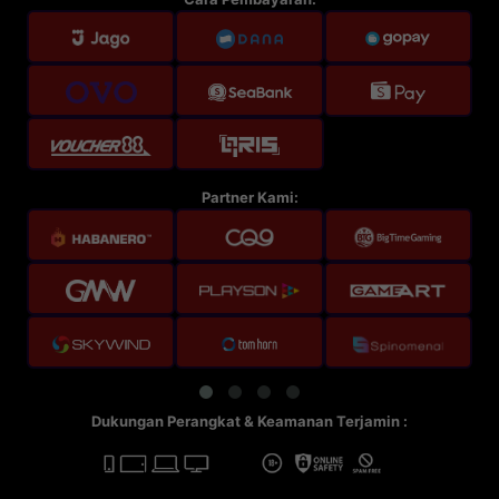
Partner Kami:
Dukungan Perangkat & Keamanan Terjamin :