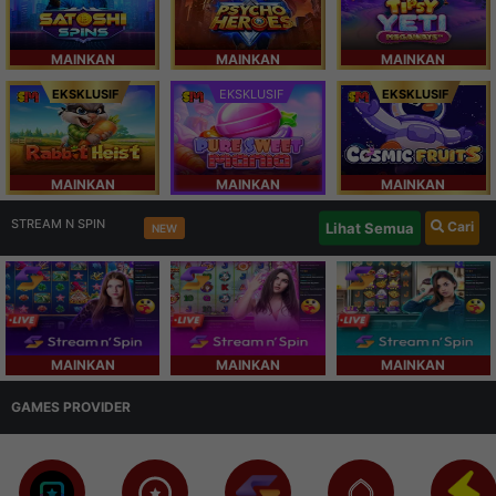
MAINKAN
MAINKAN
MAINKAN
EKSKLUSIF
EKSKLUSIF
EKSKLUSIF
MAINKAN
MAINKAN
MAINKAN
STREAM N SPIN
Cari
Lihat Semua
NEW
MAINKAN
MAINKAN
MAINKAN
GAMES PROVIDER