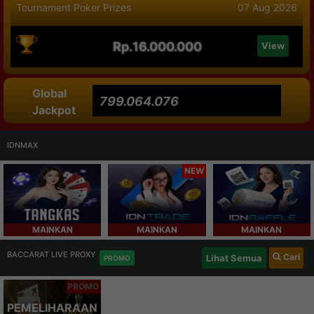
Tournament Poker Prizes
07 Aug 2026
Rp.
16.000.000
View
Global
799.064.076
Jackpot
IDNMAX
NEW
MAINKAN
MAINKAN
MAINKAN
BACCARAT LIVE PROXY
Cari
Lihat Semua
PROMO
PROMO
PEMELIHARAAN