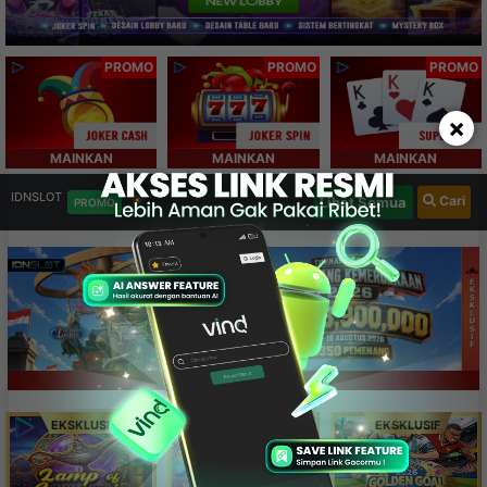
PROMO
PROMO
PROMO
×
MAINKAN
MAINKAN
MAINKAN
IDNSLOT
Cari
Lihat Semua
PROMO
LEBIH DETAIL
EKSKLUSIF
EKSKLUSIF
EKSKLUSIF