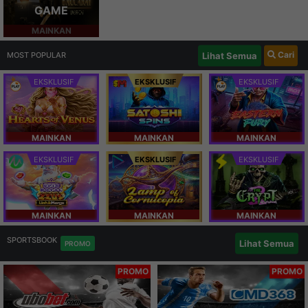
GAME
MAINKAN
Cari
Lihat Semua
MOST POPULAR
EKSKLUSIF
EKSKLUSIF
EKSKLUSIF
MAINKAN
MAINKAN
MAINKAN
EKSKLUSIF
EKSKLUSIF
EKSKLUSIF
MAINKAN
MAINKAN
MAINKAN
SPORTSBOOK
Lihat Semua
PROMO
PROMO
PROMO