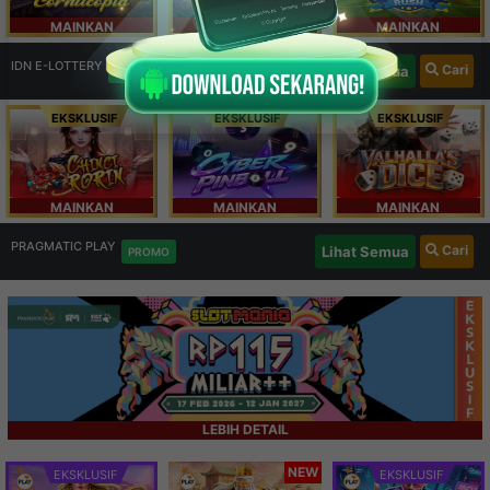
MAINKAN
MAINKAN
MAINKAN
IDN E-LOTTERY
Cari
Lihat Semua
PROMO
EKSKLUSIF
EKSKLUSIF
EKSKLUSIF
MAINKAN
MAINKAN
MAINKAN
PRAGMATIC PLAY
Cari
Lihat Semua
PROMO
LEBIH DETAIL
NEW
EKSKLUSIF
EKSKLUSIF