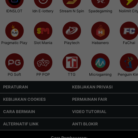
IDNSLOT
Idn E-lottery
Stream N Spin
Spadegaming
Nolimit Cit
Pragmatic Play
Slot Mania
Playtech
Habanero
FaChai
PG Soft
PP POP
TTG
Microgaming
Penguin Ki
PERATURAN
KEBIJAKAN PRIVASI
KEBIJAKAN COOKIES
PERMAINAN FAIR
CARA BERMAIN
VIDEO TUTORIAL
ALTERNATIF LINK
ANTI BLOKIR
Cara Pembayaran: